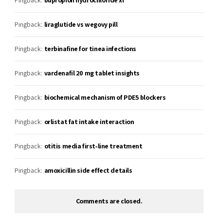
Pingback:
bupropion hydrochloride xl
Pingback:
liraglutide vs wegovy pill
Pingback:
terbinafine for tinea infections
Pingback:
vardenafil 20 mg tablet insights
Pingback:
biochemical mechanism of PDE5 blockers
Pingback:
orlistat fat intake interaction
Pingback:
otitis media first‑line treatment
Pingback:
amoxicillin side effect details
Comments are closed.